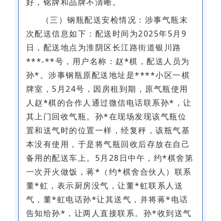
好，铭牌和品牌不清晰。
（三）钢瓶配送安检情况：涉事气瓶末
次配送信息如下：配送时间为2025年5月9
日，配送地点为淮阴区长江路街道银川路
***-**号，用户名称：赵*棋，配送人员为
孙*。涉事钢瓶原配送地址是****小区一棋
牌室，5月24号，因房租到期，原气瓶使用
人赵*棋的合作人通过微信电话联系孙*，让
其上门回收气瓶。孙*在现场发现该气瓶位
置和送气时的位置一样，经复秤，该瓶气基
本没有使用，于是将气瓶回收后存放在自己
备用的配送车上。5月28日中午，约*棋舍第
一次开火做饭，蒋*（约*棋舍合伙人）联系
董*虹，表示厨房没气，让董*虹联系人送
气，董*虹电话孙*让其送气，并将蒋*电话
告知给孙*，让两人直接联系。孙*收到送气