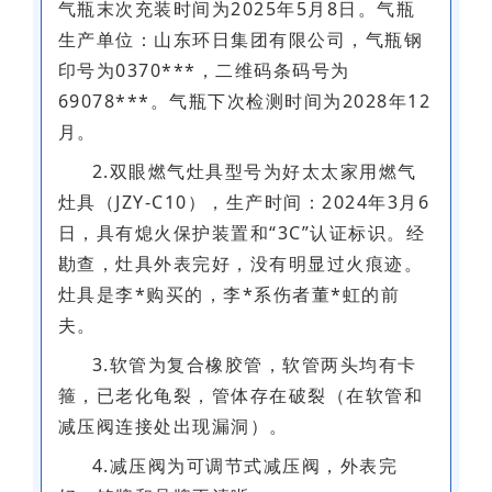
气瓶末次充装时间为2025年5月8日。气瓶
生产单位：山东环日集团有限公司，气瓶钢
印号为0370***，二维码条码号为
69078***。气瓶下次检测时间为2028年12
月。
2.双眼燃气灶具型号为好太太家用燃气
灶具（JZY-C10），生产时间：2024年3月6
日，具有熄火保护装置和“3C”认证标识。经
勘查，灶具外表完好，没有明显过火痕迹。
灶具是李*购买的，李*系伤者董*虹的前
夫。
3.软管为复合橡胶管，软管两头均有卡
箍，已老化龟裂，管体存在破裂（在软管和
减压阀连接处出现漏洞）。
4.减压阀为可调节式减压阀，外表完