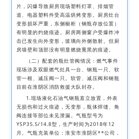
片，闪爆导致厨房现场塑料灯罩、排烟管
道、电器塑料件受高温烘烤变形。厨房灶台
变形损坏严重，东侧橱柜（钢瓶存放位置）
有明显的灼烧痕迹。厨房两侧窗户受爆炸冲
击已发生向外变形，玻璃向外侧散射。但厨
房墙壁和顶部没有明显燃烧熏黑的痕迹。
（二）配套的瓶灶管阀情况：燃气事件
现场涉及双眼燃气灶具一台、钢瓶一只、软
管一根、减压阀一只。软管、减压阀和钢瓶
目前在淮阴区消防救援大队封存。
1.现场液化石油气钢瓶直立放置，外表
无损伤和过火痕迹，无变形，瓶体焊缝、角
阀连接等部位未见泄漏。气瓶型号为
YSP35.5/14.8型，生产时间为2018年12
月。气瓶充装单位：淮安市淮阴区**公司，