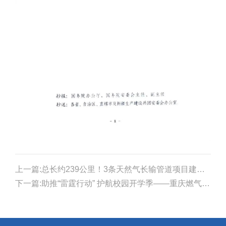
上一篇:总长约239公里！3条天然气长输管道项目建设启动
下一篇:助推“雷霆行动” 护航校园开学季——重庆燃气集团江北分公司开展校园燃气泄漏应急演练